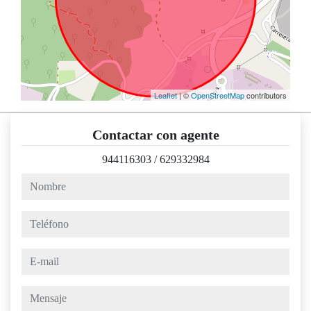
Leaflet
| ©
OpenStreetMap
contributors
Contactar con agente
944116303
/
629332984
nombre
teléfono
e-mail
mensaje