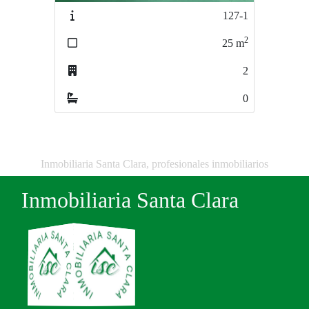
127-1
279-1
2
2
25
m
21
m
2
1
0
0
Inmobiliaria Santa Clara, profesionales inmobiliarios
Inmobiliaria Santa Clara