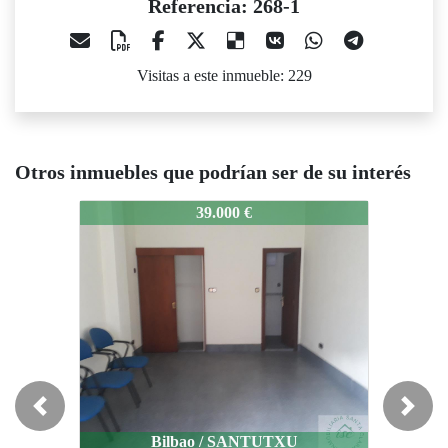
Referencia: 268-1
Visitas a este inmueble: 229
Otros inmuebles que podrían ser de su interés
268-1
268-1
2
39.000 €
30.000 €
Previous
Next
Bilbao / SANTUTXU
Bilbao / SANTUTXU