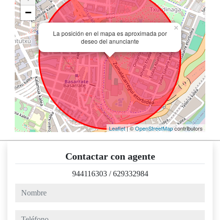
−
×
La posición en el mapa es aproximada por
deseo del anunciante
Leaflet
| ©
OpenStreetMap
contributors
Contactar con agente
944116303
/
629332984
nombre
teléfono