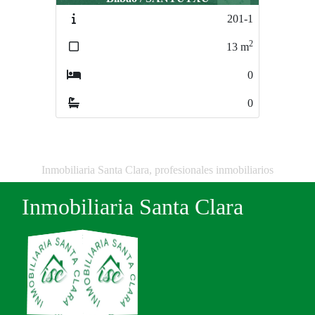
201-1
235-1
2
2
13
m
9
m
0
0
0
0
Inmobiliaria Santa Clara, profesionales inmobiliarios
Inmobiliaria Santa Clara