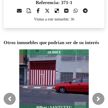
Referencia: 371-1
Visitas a este inmueble: 36
Otros inmuebles que podrían ser de su interés
371-1
371-1
37
18.000 €
17.000 €
Previous
Next
Bilbao / SANTUTXU
Bilbao / SANTUTXU